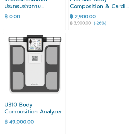
ประกอบร่างกาย
Composition & Cardio
Charder MA610 Body
Scale
฿ 0.00
฿ 2,900.00
Composition Analysis
฿ 3,900.00
(-26%)
U310 Body
Composition Analyzer
฿ 49,000.00