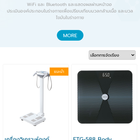
WiFi และ Bluetooth และแสดงผลผ่านหน้าจอ
ประเมินองค์ประกอบในร่างกายเพื่อเปรียบเทียบมวลกล้ามเนื้อ และมวล
ไขมันในร่างกาย
MORE
แนะนำ
เครื่องวิเคราะห์องค์
FTG-588 Body