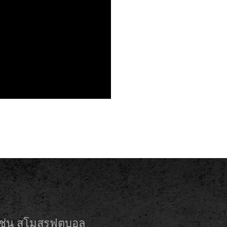
ทิเช่น สโมสรฟุตบอล