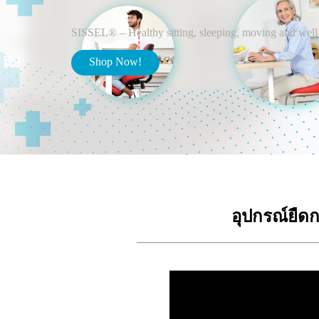
SISSEL® – Healthy sitting, sleeping, moving and well
Shop Now!
อุปกรณ์ยืดก