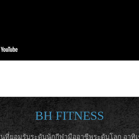
BH FITNESS
ป็นที่ยอมรับระดับนักกีฬามืออาชีพระดับโลก อา